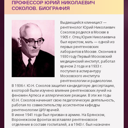
ПРОФЕССОР ЮРИЙ НИКОЛАЕВИЧ
СОКОЛОВ. БИОГРАФИЯ
Выдающийся клиницист —
рентгенолог Юрий Николаевич
Соколов родился в Москве в
1905 г. Отец Юрия Николаевича
был юристом, мать — одной из
первых рентгеновских
лаборантов в Москве. Окончив в
1930 году Первый Московский
медицинский институт, работал
врачом 2 года и в 1933 г.
поступил в аспирантуру
Московского института
рентгенологии и радиологии.
В 1936 г. Ю.Н. Соколов защитил кандидатскую диссертацию,
в которой были изучено влияние рентгеновских лучей на
феномен Артюса и аллергические реакции. В эти же годы
Ю.Н. Соколов начинает свою педагогическую деятельность,
работая по совместительству ассистентом кафедры
рентгенологии ЦИУ врачей.
В июне 1941 года был призван в армию. На Брянском,
Воронежском фронтах возглавлял рентгеновское
отделение в составе госпиталей, а в 1943 г. был назначен