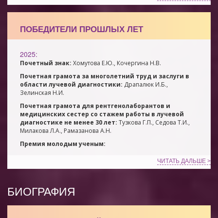
ПОБЕДИТЕЛИ ПРОШЛЫХ ЛЕТ
2025:
Почетный знак:
Хомутова Е.Ю., Кочергина Н.В.
Почетная грамота за многолетний труд и заслуги в
области лучевой диагностики:
Драпалюк И.Б.,
Зелинская Н.И.
Почетная грамота для рентгенолаборантов и
медицинских сестер со стажем работы в лучевой
диагностике не менее 30 лет:
Тузкова Г.П., Седова Т.И.,
Милакова Л.А., Рамазанова А.Н.
Премия молодым ученым:
ЧИТАТЬ ДАЛЬШЕ >
БИОГРАФИЯ