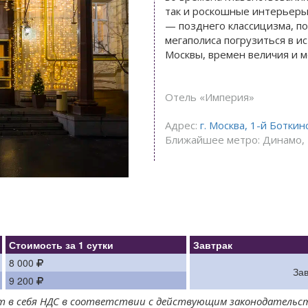
так и роскошные интерьеры
— позднего классицизма, п
мегаполиса погрузиться в 
Москвы, времен величия и м
Отель «Империя»
Адрес:
г. Москва, 1-й Боткин
Ближайшее метро: Динамо, 
Стоимость за 1 сутки
Завтрак
8 000
За
9 200
ает в себя НДС в соответствии с действующим законодательс