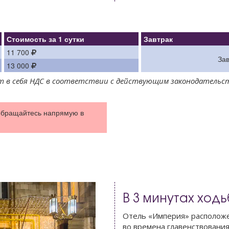
Стоимость за 1 сутки
Завтрак
11 700
За
13 000
ает в себя НДС в соответствии с действующим законодательс
обращайтесь напрямую в
В 3 минутах ход
Отель «Империя» расположен
во времена главенствования