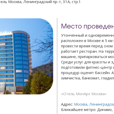
ль Москва, Ленинградский пр-т, 31А, стр.1
Место проведе
Утончённый и одновременн
расположен в Москве в 5 км
провести время перед сном 
работает ресторан. На терр
машине, припарковаться мож
Среди услуг для красоты и 
подготовили фитнес-центр 
процедур оценят бассейн. А
химчистка, банкомат, гладил
«Отель МонАрх Москва»
Адрес:
Москва, Ленинградски
Ближайшее метро: Динамо, 