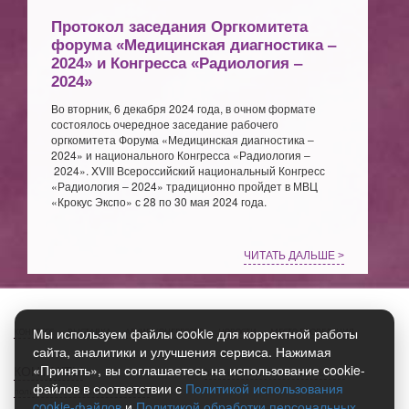
Протокол заседания Оргкомитета
форума «Медицинская диагностика ‒
2024» и Конгресса «Радиология ‒
2024»
Во вторник, 6 декабря 2024 года, в очном формате
состоялось очередное заседание рабочего
оргкомитета Форума «Медицинская диагностика ‒
2024» и национального Конгресса «Радиология ‒
2024». XVIII Всероссийский национальный Конгресс
«Радиология ‒ 2024» традиционно пройдет в МВЦ
«Крокус Экспо» с 28 по 30 мая 2024 года.
ЧИТАТЬ ДАЛЬШЕ >
Мы используем файлы cookie для корректной работы
КОНГРЕСС
ВЫСТАВКА
АРХИВ КОНГРЕССОВ
НОВОСТИ
МЕСТО ПРОВЕДЕНИЯ
сайта, аналитики и улучшения сервиса. Нажимая
«Принять», вы соглашаетесь на использование cookie-
КОНТАКТЫ
ПОЛИТИКА ИСПОЛЬЗОВАНИЯ COOKIES
файлов в соответствии с
Политикой использования
ПОЛИТИКА КОНФИДЕНЦИАЛЬНОСТИ
cookie-файлов
и
Политикой обработки персональных